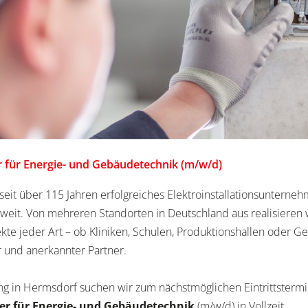
er für Energie- und Gebäudetechnik (m/w/d)
eit über 115 Jahren erfolgreiches Elektroinstallationsunterne
eit. Von mehreren Standorten in Deutschland aus realisieren 
ekte jeder Art – ob Kliniken, Schulen, Produktionshallen oder G
er und anerkannter Partner.
ng in Hermsdorf suchen wir zum nächstmöglichen Eintrittstermi
ker für Energie- und Gebäudetechnik
(m/w/d) in Vollzeit.