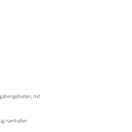
gabengebieten, mit
eug namhafter