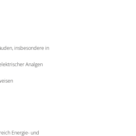
äuden, insbesondere in
lektrischer Analgen
hweisen
reich Energie- und