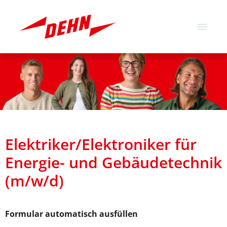
Deutsch
Englisch
Stellenangebote
Über uns
Unsere Werte
Elektriker/Elektroniker für
Energie- und Gebäudetechnik
(m/w/d)
Formular automatisch ausfüllen