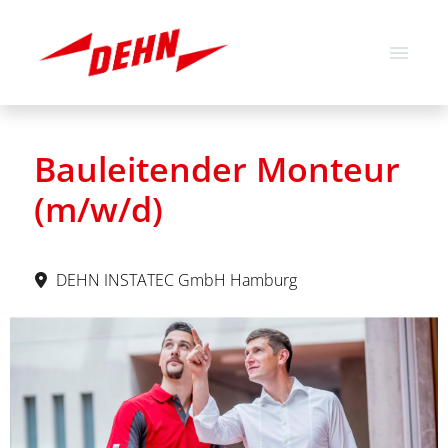
Deutsch
Englisch
Bauleitender Monteur
Stellenangebote
(m/w/d)
Über uns
Unsere Werte
DEHN INSTATEC GmbH Hamburg