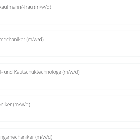
ekaufmann/-frau (m/w/d)
emechaniker (m/w/d)
ff- und Kautschuktechnologe (m/w/d)
niker (m/w/d)
ungsmechaniker (m/w/d)