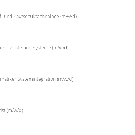
ff- und Kautschuktechnologe (m/w/d)
iker Geräte und Systeme (m/w/d)
rmatiker Systemintegration (m/w/d)
ist (m/w/d)