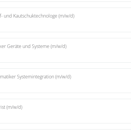
ff- und Kautschuktechnologe (m/w/d)
iker Geräte und Systeme (m/w/d)
rmatiker Systemintegration (m/w/d)
ist (m/w/d)