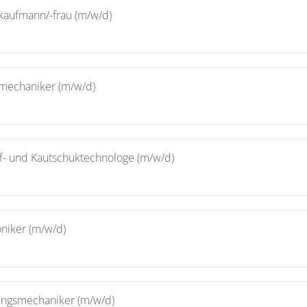
ekaufmann/-frau (m/w/d)
emechaniker (m/w/d)
ff- und Kautschuktechnologe (m/w/d)
niker (m/w/d)
ungsmechaniker (m/w/d)