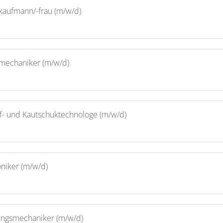
ekaufmann/-frau (m/w/d)
emechaniker (m/w/d)
ff- und Kautschuktechnologe (m/w/d)
niker (m/w/d)
ungsmechaniker (m/w/d)