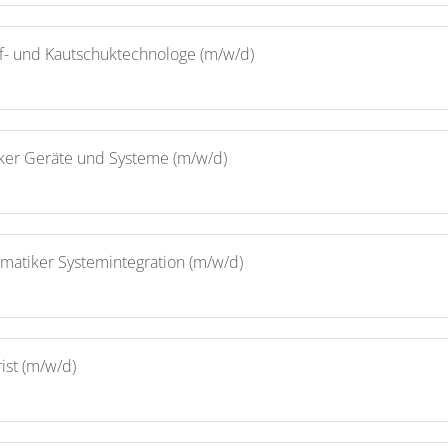
ff- und Kautschuktechnologe (m/w/d)
iker Geräte und Systeme (m/w/d)
rmatiker Systemintegration (m/w/d)
ist (m/w/d)