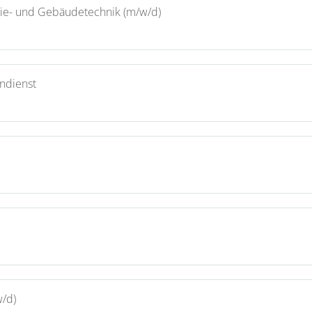
rgie- und Gebäudetechnik (m/w/d)
ndienst
w/d)