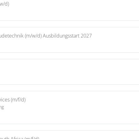
w/d)
udetechnik (m/w/d) Ausbildungsstart 2027
ices (m/f/d)
ng