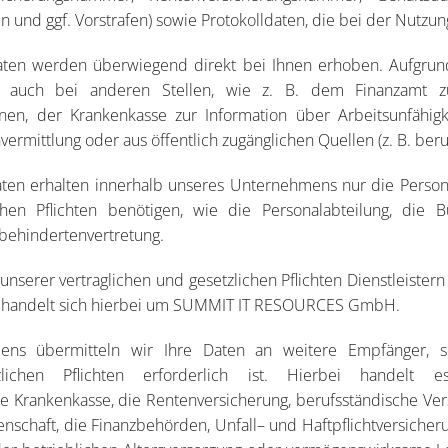
und ggf. Vorstrafen) sowie Protokolldaten, die bei der Nutzung
ten werden überwiegend direkt bei Ihnen erhoben. Aufgrund
r auch bei anderen Stellen, wie z. B. dem Finanzamt z
onen, der Krankenkasse zur Information über Arbeitsunfähigk
lenvermittlung oder aus öffentlich zugänglichen Quellen (z. B. b
en erhalten innerhalb unseres Unternehmens nur die Personen
chen Pflichten benötigen, wie die Personalabteilung, die 
behindertenvertretung.
 unserer vertraglichen und gesetzlichen Pflichten Dienstleister
Es handelt sich hierbei um SUMMIT IT RESOURCES GmbH.
ns übermitteln wir Ihre Daten an weitere Empfänger, so
tzlichen Pflichten erforderlich ist. Hierbei handel
die Krankenkasse, die Rentenversicherung, berufsständische Ve
enschaft, die Finanzbehörden, Unfall– und Haftpflichtversicher