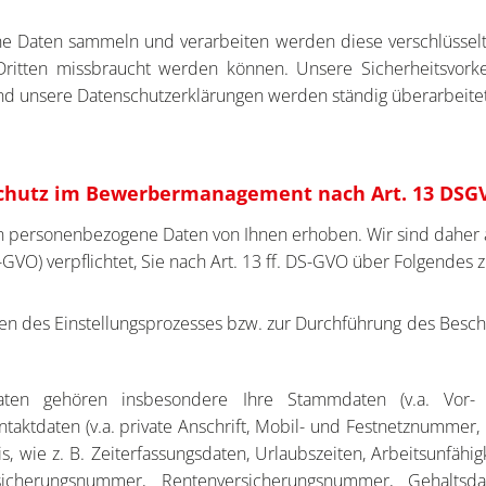
 Daten sammeln und verarbeiten werden diese verschlüsselt 
 Dritten missbraucht werden können. Unsere Sicherheitsvor
 unsere Datenschutzerklärungen werden ständig überarbeitet. B
chutz im Bewerbermanagement nach Art. 13 DSG
n personenbezogene Daten von Ihnen erhoben. Wir sind daher
O) verpflichtet, Sie nach Art. 13 ff. DS-GVO über Folgendes z
n des Einstellungsprozesses bzw. zur Durchführung des Besch
aten gehören insbesondere Ihre Stammdaten (v.a. Vor-
ontaktdaten (v.a. private Anschrift, Mobil- und Festnetznummer,
, wie z. B. Zeiterfassungsdaten, Urlaubszeiten, Arbeitsunfähigke
sicherungsnummer, Rentenversicherungsnummer, Gehaltsdat