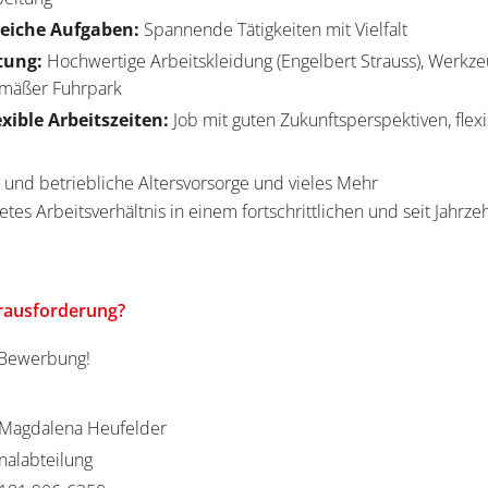
eiche Aufgaben:
Spannende Tätigkeiten mit Vielfalt
tung:
Hochwertige Arbeitskleidung (Engelbert Strauss), Werkz
gemäßer Fuhrpark
exible Arbeitszeiten:
Job mit guten Zukunftsperspektiven, flex
e
 und betriebliche Altersvorsorge und vieles Mehr
etes Arbeitsverhältnis in einem fortschrittlichen und seit Jahrz
erausforderung?
e Bewerbung!
Magdalena Heufelder
nalabteilung