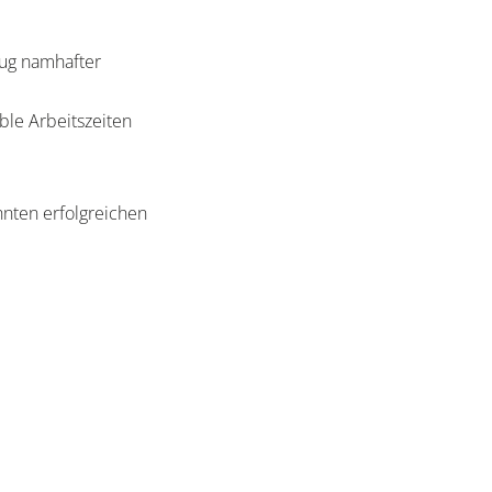
eug namhafter
ible Arbeitszeiten
ehnten erfolgreichen