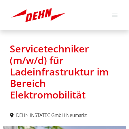
Deutsch
Englisch
Servicetechniker
Stellenangebote
(m/w/d) für
Über uns
Ladeinfrastruktur im
Unsere Werte
Bereich
Elektromobilität
DEHN INSTATEC GmbH Neumarkt