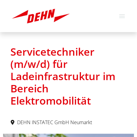
Deutsch
Englisch
Servicetechniker
Stellenangebote
(m/w/d) für
Über uns
Ladeinfrastruktur im
Unsere Werte
Bereich
Elektromobilität
DEHN INSTATEC GmbH Neumarkt