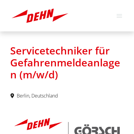
German
English
Servicetechniker für
Job offers
Gefahrenmeldeanlage
About us
n (m/w/d)
Our values
Berlin, Deutschland