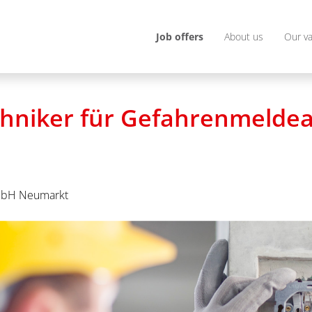
Job offers
About us
Our v
chniker für Gefahrenmelde
bH Neumarkt