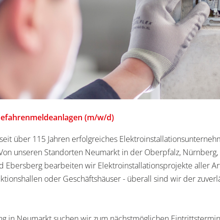
 Gefahrenmeldeanlagen (m/w/d)
seit über 115 Jahren erfolgreiches Elektroinstallationsuntern
 Von unseren Standorten Neumarkt in der Oberpfalz, Nürnberg,
Ebersberg bearbeiten wir Elektroinstallationsprojekte aller A
uktionshallen oder Geschäftshäuser - überall sind wir der zuver
ng in Neumarkt suchen wir zum nächstmöglichen Eintrittstermi