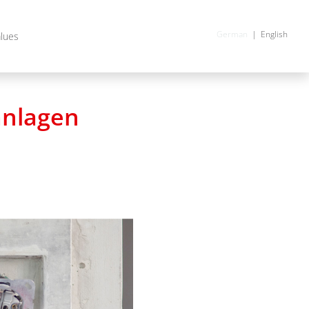
German
English
alues
anlagen