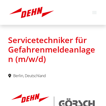
Deutsch
Englisch
Servicetechniker für
Stellenangebote
Gefahrenmeldeanlage
Über uns
n (m/w/d)
Unsere Werte
Berlin, Deutschland