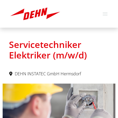
Deutsch
Englisch
Servicetechniker
Stellenangebote
Elektriker (m/w/d)
Über uns
Unsere Werte
DEHN INSTATEC GmbH Hermsdorf