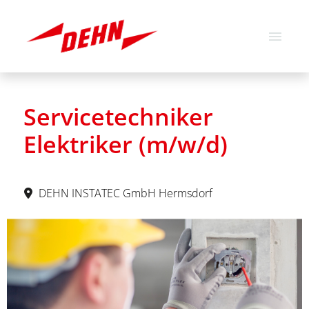
Deutsch
Englisch
Servicetechniker
Stellenangebote
Elektriker (m/w/d)
Über uns
Unsere Werte
DEHN INSTATEC GmbH Hermsdorf