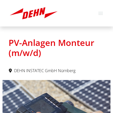
German
English
PV-Anlagen Monteur
Job offers
(m/w/d)
About us
Our values
DEHN INSTATEC GmbH Nürnberg