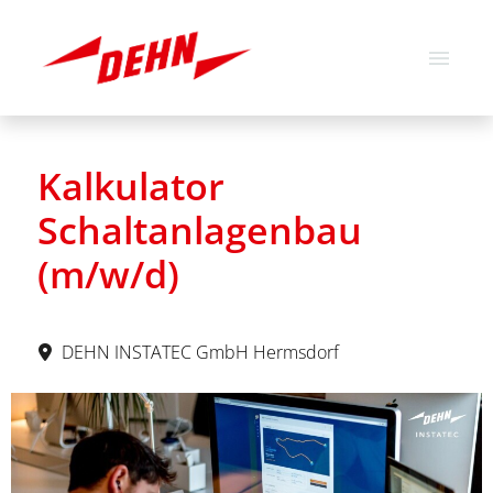
Deutsch
Englisch
Kalkulator
Stellenangebote
Schaltanlagenbau
Über uns
(m/w/d)
Unsere Werte
DEHN INSTATEC GmbH Hermsdorf