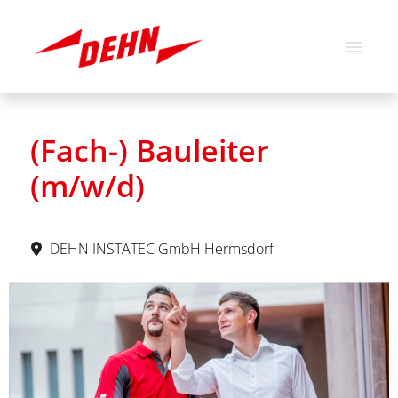
Deutsch
Englisch
(Fach-) Bauleiter
Stellenangebote
(m/w/d)
Über uns
Unsere Werte
DEHN INSTATEC GmbH Hermsdorf