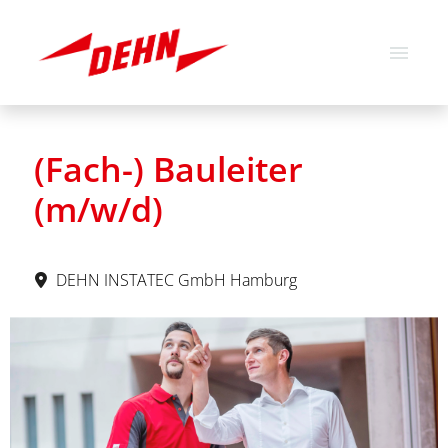
Deutsch
Englisch
(Fach-) Bauleiter
Stellenangebote
(m/w/d)
Über uns
Unsere Werte
DEHN INSTATEC GmbH Hamburg