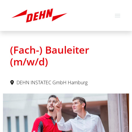
Deutsch
Englisch
(Fach-) Bauleiter
Stellenangebote
(m/w/d)
Über uns
Unsere Werte
DEHN INSTATEC GmbH Hamburg