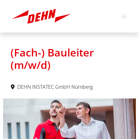
Deutsch
Englisch
(Fach-) Bauleiter
Stellenangebote
(m/w/d)
Über uns
Unsere Werte
DEHN INSTATEC GmbH Nürnberg