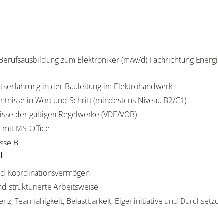
erufsausbildung zum Elektroniker (m/w/d) Fachrichtung Energi
k
fserfahrung in der Bauleitung im Elektrohandwerk
tnisse in Wort und Schrift (mindestens Niveau B2/C1)
isse der gültigen Regelwerke (VDE/VOB)
 mit MS-Office
asse B
l
und Koordinationsvermögen
nd strukturierte Arbeitsweise
z, Teamfähigkeit, Belastbarkeit, Eigeninitiative und Durchse