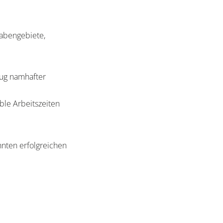
abengebiete,
eug namhafter
ble Arbeitszeiten
ehnten erfolgreichen