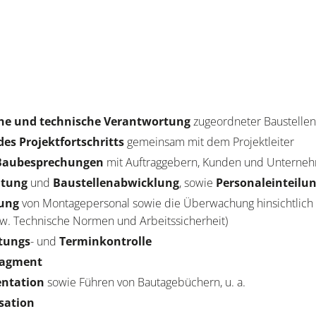
he und technische Verantwortung
zugeordneter Baustelle
des Projektfortschritts
gemeinsam mit dem Projektleiter
Baubesprechungen
mit Auftraggebern, Kunden und Untern
itung
und
Baustellenabwicklung
, sowie
Personaleinteilu
rung
von Montagepersonal sowie die Überwachung hinsichtlich 
pw. Technische Normen und Arbeitssicherheit)
stungs
- und
Terminkontrolle
agment
entation
sowie Führen von Bautagebüchern, u. a.
sation