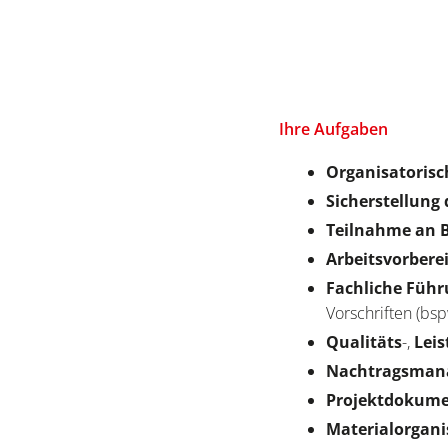
Ihre Aufgaben
Organisatorisc
Sicherstellung 
Teilnahme an 
Arbeitsvorbere
Fachliche Füh
Vorschriften (bs
Qualitäts
-,
Lei
Nachtragsman
Projektdokum
Materialorgani