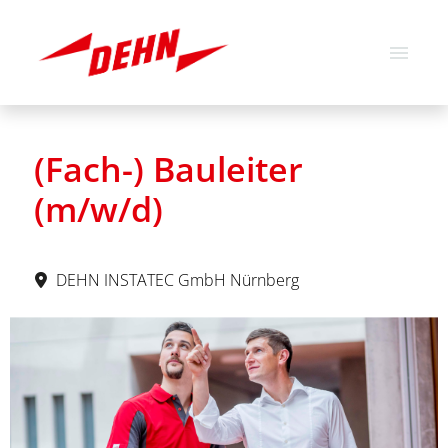
Deutsch
Englisch
(Fach-) Bauleiter
Stellenangebote
(m/w/d)
Über uns
Unsere Werte
DEHN INSTATEC GmbH Nürnberg