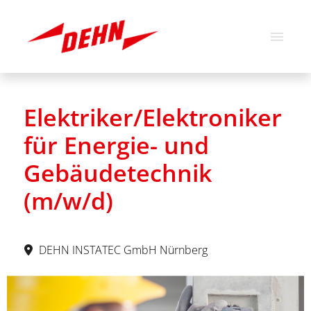
Deutsch
Englisch
Elektriker/Elektroniker
Stellenangebote
für Energie- und
Über uns
Gebäudetechnik
Unsere Werte
(m/w/d)
DEHN INSTATEC GmbH Nürnberg