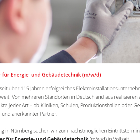
er für Energie- und Gebäudetechnik (m/w/d)
eit über 115 Jahren erfolgreiches Elektroinstallationsunterne
eit. Von mehreren Standorten in Deutschland aus realisieren 
ekte jeder Art – ob Kliniken, Schulen, Produktionshallen oder G
er und anerkannter Partner.
ng in Nürnberg suchen wir zum nächstmöglichen Eintrittstermin
ker für Energie- und Gebäudetechnik
(m/w/d) in Vollzeit.