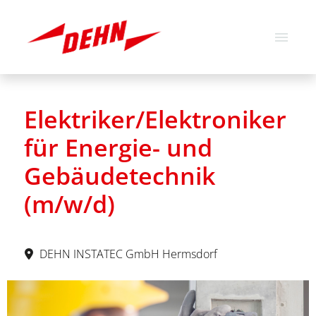
Deutsch
Englisch
Elektriker/Elektroniker
Stellenangebote
für Energie- und
Über uns
Gebäudetechnik
Unsere Werte
(m/w/d)
DEHN INSTATEC GmbH Hermsdorf