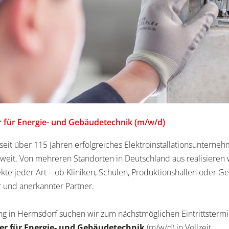
er für Energie- und Gebäudetechnik (m/w/d)
eit über 115 Jahren erfolgreiches Elektroinstallationsunterne
eit. Von mehreren Standorten in Deutschland aus realisieren 
ekte jeder Art – ob Kliniken, Schulen, Produktionshallen oder G
er und anerkannter Partner.
ng in Hermsdorf suchen wir zum nächstmöglichen Eintrittstermi
ker für Energie- und Gebäudetechnik
(m/w/d) in Vollzeit.