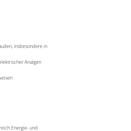
äuden, insbesondere in
lektrischer Analgen
hweisen
reich Energie- und