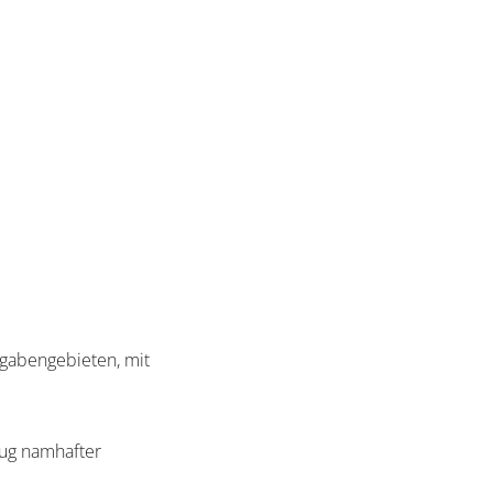
gabengebieten, mit
eug namhafter