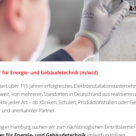
er für Energie- und Gebäudetechnik (m/w/d)
eit über 115 Jahren erfolgreiches Elektroinstallationsunterne
eit. Von mehreren Standorten in Deutschland aus realisieren 
ekte jeder Art – ob Kliniken, Schulen, Produktionshallen oder G
er und anerkannter Partner.
ng in Hamburg suchen wir zum nächstmöglichen Eintrittstermin
ker für Energie- und Gebäudetechnik
(m/w/d) in Vollzeit.