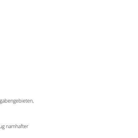
gabengebieten,
eug namhafter