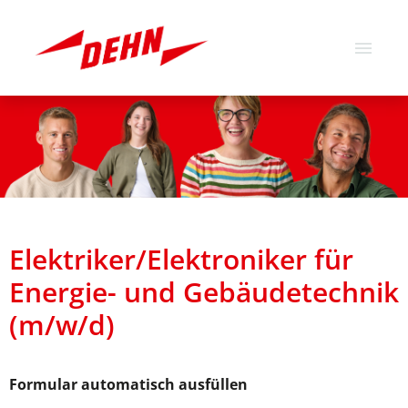
Deutsch
Englisch
Stellenangebote
Über uns
Unsere Werte
Elektriker/Elektroniker für
Energie- und Gebäudetechnik
(m/w/d)
Formular automatisch ausfüllen