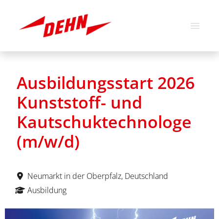
German
English
Ausbildungsstart 2026
Job offers
Kunststoff- und
About us
Kautschuktechnologe
Our values
(m/w/d)
Neumarkt in der Oberpfalz, Deutschland
Ausbildung