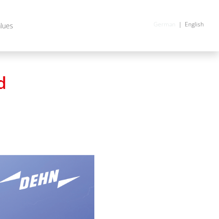
German
English
alues
d