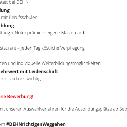
statt bei DEHN
dung
 mit Berufsschulen
ahlung
ütung + Notenprämie + eigene Mastercard
staurant – jeden Tag köstliche Verpflegung
n und individuelle Weiterbildungsmöglichkeiten
ehrwert mit Leidenschaft
te sind uns wichtig
eine Bewerbung!
mit unseren Auswahlverfahren für die Ausbildungsplätze ab S
ern
#DEHNrichtigenWeggehen