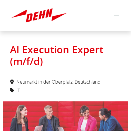
Deutsch
Englisch
AI Execution Expert
Stellenangebote
(m/f/d)
Über uns
Unsere Werte
Neumarkt in der Oberpfalz, Deutschland
IT